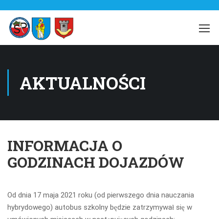
AKTUALNOŚCI
INFORMACJA O
GODZINACH DOJAZDÓW
Od dnia 17 maja 2021 roku (od pierwszego dnia nauczania
hybrydowego) autobus szkolny będzie zatrzymywał się w