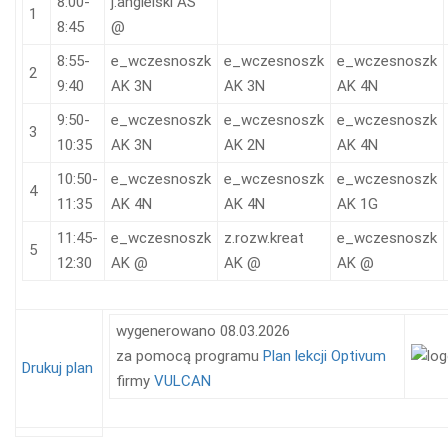
8:00-
j.angielski
AS
1
8:45
@
8:55-
e_wczesnoszk
e_wczesnoszk
e_wczesnoszk
2
9:40
AK
3N
AK
3N
AK
4N
9:50-
e_wczesnoszk
e_wczesnoszk
e_wczesnoszk
3
10:35
AK
3N
AK
2N
AK
4N
10:50-
e_wczesnoszk
e_wczesnoszk
e_wczesnoszk
4
11:35
AK
4N
AK
4N
AK
1G
11:45-
e_wczesnoszk
z.rozw.kreat
e_wczesnoszk
5
12:30
AK
@
AK
@
AK
@
wygenerowano 08.03.2026
za pomocą programu
Plan lekcji Optivum
Drukuj plan
firmy
VULCAN