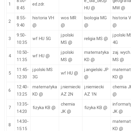
8:00-
e_dla_bezp
geografia
1
ed.zdr.
8:45
HU
@
MW
@
8:55-
historia
VH
wos
MR
biologia
MG
historia
2
9:40
@
@
@
@
9:50-
j.polski
j.polski
M
3
wf
HU
5G
religia
MS
@
10:35
MS
@
4G
10:50-
j.polski
matematyka
zaj. wych.
4
wf
HU
@
11:35
MS
@
KD
@
MS
@
11:45-
j.polski
MS
j.angielski
JP
matemat
5
wf
HU
@
12:30
3G
@
KD
@
12:40-
matematyka
j.niemiecki
j.niemiecki
chemia
J
6
13:25
KD
@
AZ
2N
AZ
1N
@
13:35-
chemia
informat
7
fizyka
KB
@
fizyka
KB
@
14:20
JK
@
JK
@
14:30-
matemat
8
15:15
KD
@