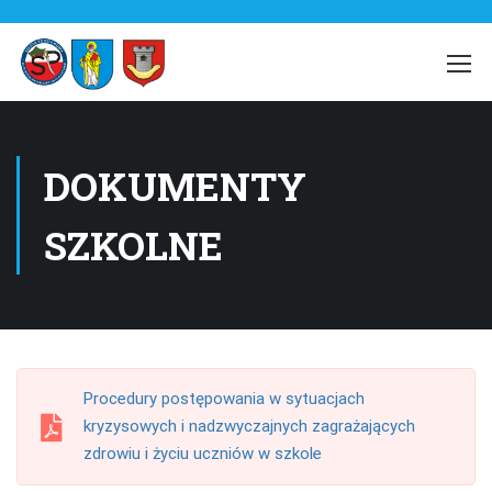
DOKUMENTY
SZKOLNE
Procedury postępowania w sytuacjach
kryzysowych i nadzwyczajnych zagrażających
zdrowiu i życiu uczniów w szkole