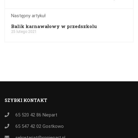
Następny artykuł
Balik karnawałowy w przedszkolu
25 lutego 2021
SZYBKI KONTAKT
65 520 42 86
Niepart
65 547 42 02
Gostkowo
sekretariat@spniepart.pl