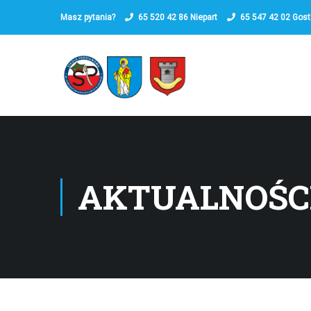
Masz pytania?
65 520 42 86
Niepart
65 547 42 02
Gost
AKTUALNOŚC