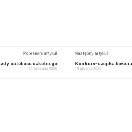
Poprzedni artykuł
Następny artykuł
azdy autobusu szkolnego
Konkurs- szopka bożon
16 września 2020
10 grudnia 2020