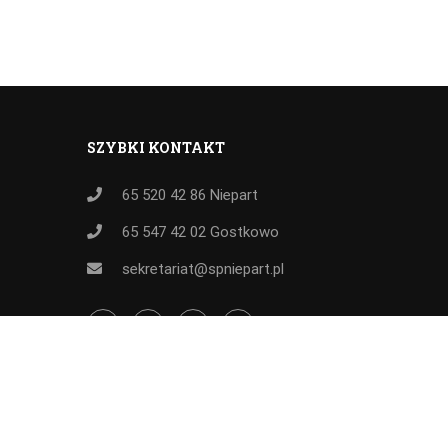
SZYBKI KONTAKT
65 520 42 86
Niepart
65 547 42 02
Gostkowo
sekretariat@spniepart.pl
Wszelkie prawa zastrzeżone SP Niepart