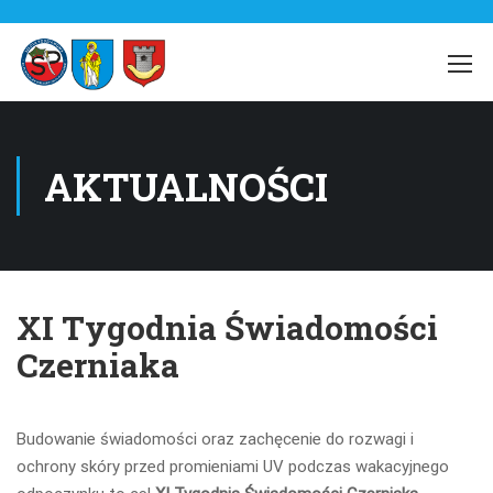
AKTUALNOŚCI
XI Tygodnia Świadomości
Czerniaka
Budowanie świadomości oraz zachęcenie do rozwagi i
ochrony skóry przed promieniami UV podczas wakacyjnego