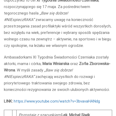
odpoczynku to cel
XI Tygodnia Świadomości Czerniaka
,
rozpoczynającego się 17 maja. Za pośrednictwem
tegorocznego hasła
„Baw się dobrze!
#NIEspieczRAKA”
zwracamy uwagę na konieczność
przestrzegania zasad profilaktyki wśród wszystkich dorosłych,
bez względu na wiek, preferencje i wybrany sposób spędzania
wolnego czasu na zewnątrz – aktywnie, na sportowo i w biegu
czy spokojnie, na leżaku we własnym ogrodzie.
Ambasadorkami XI Tygodnia Świadomości Czerniaka zostały
aktorki, mama i córka,
Maria Winiarska
oraz
Zofia Zborowska-
Wrona
. W myśli zasady
„Baw się dobrze!
#NIEspieczRAKA”
zachęcają wszystkich do rozwagi i
priorytetowego traktowania swojego zdrowia, bez
konieczności rezygnowania ze swoich ulubionych aktywności.
LINK:
https://www.youtube.com/watch?v=3bvavaHANdg
Pozostaję z szacunkiem,
Lek. Michał Siwik