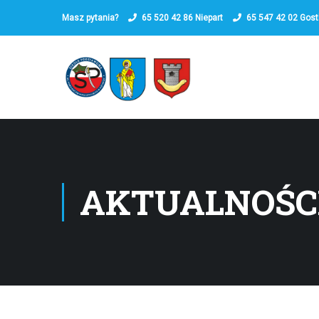
Masz pytania?
65 520 42 86
Niepart
65 547 42 02
Gost
AKTUALNOŚC