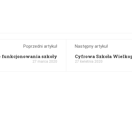
Poprzedni artykuł
Następny artykuł
 funkcjonowania szkoły
Cyfrowa Szkoła Wielko
27 marca 2020
27 kwietnia 2020