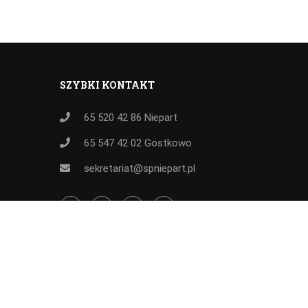
SZYBKI KONTAKT
65 520 42 86
Niepart
65 547 42 02
Gostkowo
sekretariat@spniepart.pl
Wszelkie prawa zastrzeżone SP Niepart